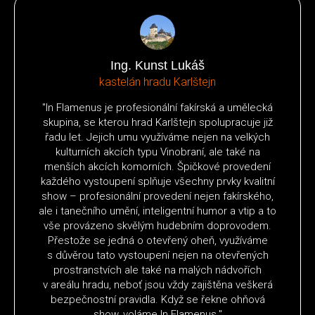
Ing. Kunst Lukáš
kastelán hradu Karlštejn
"In Flamenus je profesionální fakírská a umělecká
skupina, se kterou hrad Karlštejn spolupracuje již
řadu let. Jejich umu využíváme nejen na velkých
kulturních akcích typu Vinobraní, ale také na
menších akcích komorních. Špičkové provedení
každého vystoupení splňuje všechny prvky kvalitní
show – profesionální provedení nejen fakírského,
ale i tanečního umění, inteligentní humor a vtip a to
vše provázeno skvělým hudebním doprovodem.
Přestože se jedná o otevřený oheň, využíváme
s důvěrou tato vystoupení nejen na otevřených
prostranstvích ale také na malých nádvořích
v areálu hradu, neboť jsou vždy zajištěna veškerá
bezpečnostní pravidla. Když se řekne ohňová
show, voláme In Flamenus."